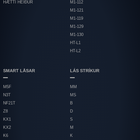
HÆTTI HEIÐUR
M1-112
M1-121
M1-119
M1-129
M1-130
HT-L1
HT-L2
SMART LÅSAR
LÁS STRÍKUR
M5F
MM
N3T
MS
NF21T
B
Z8
D
KX1
S
KX2
M
K6
K