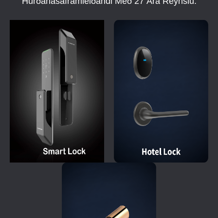
Hurðarlásaframleiðandi Með 27 Ára Reynslu.