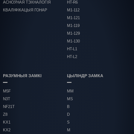
АСНОЎНАЯ ТЭХНАЛОГІЯ
HT-R6
КВАЛІФІКАЦЫЯ ГОНАР
М1-112
М1-121
М1-119
М1-129
М1-130
HT-L1
HT-L2
РАЗУМНЫЯ ЗАМКІ
ЦЫЛІНДР ЗАМКА
M5F
MM
N3T
MS
NF21T
B
Z8
D
KX1
S
KX2
M