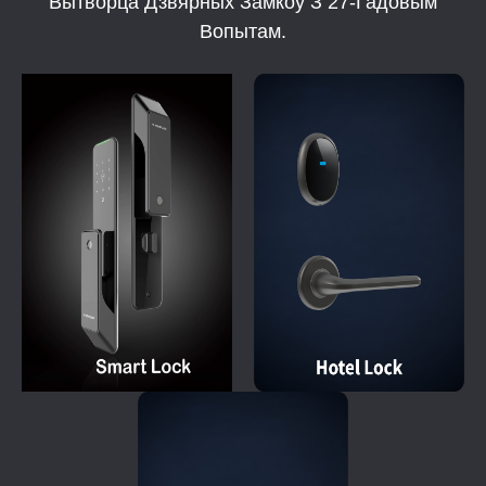
Вытворца Дзвярных Замкоў З 27-Гадовым
Вопытам.