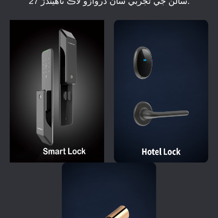
27 سالن جي تجربي سان دروازو لاڪ ٺاهيندڙ.