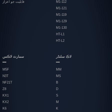
M1-112
قابليت جو اعزاز
M1-121
M1-119
M1-129
M1-130
HT-L1
HT-L2
لاڪ سلنڈر
سمارٽ لاڪس
M5F
MM
N3T
MS
NF21T
B
Z8
D
KX1
S
KX2
M
K6
K