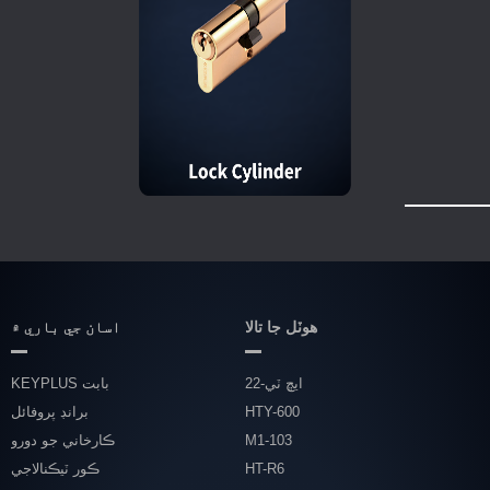
هوٽل جا تالا
اسان جي باري ۾
ايڇ ٽي-22
KEYPLUS بابت
HTY-600
برانڊ پروفائل
M1-103
ڪارخاني جو دورو
HT-R6
ڪور ٽيڪنالاجي