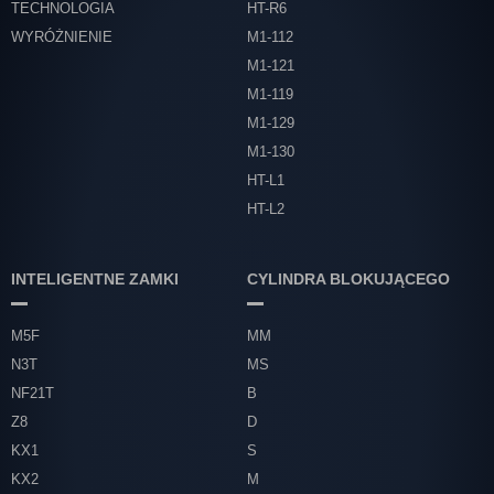
TECHNOLOGIA
HT-R6
PODSTAWOWA
WYRÓŻNIENIE
M1-112
KWALIFIKACJI
M1-121
M1-119
M1-129
M1-130
HT-L1
HT-L2
INTELIGENTNE ZAMKI
CYLINDRA BLOKUJĄCEGO
M5F
MM
N3T
MS
NF21T
B
Z8
D
KX1
S
KX2
M