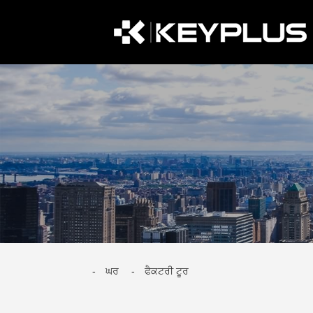
ਘਰ
ਫੈਕਟਰੀ ਟੂਰ