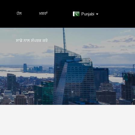
ਹੱਲ
ਖ਼ਬਰਾਂ
Punjabi
ਸਾਡੇ ਨਾਲ ਸੰਪਰਕ ਕਰੋ