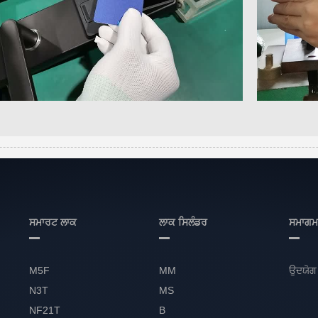
ਸਮਾਰਟ ਲਾਕ
ਲਾਕ ਸਿਲੰਡਰ
ਸਮਾਗ
M5F
MM
ਉਦਯੋਗ 
N3T
MS
NF21T
B