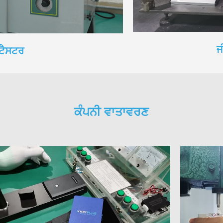
ਜ
ਟੈਸਟਰ
ਕੰਪਨੀ ਵਾਤਾਵਰਣ