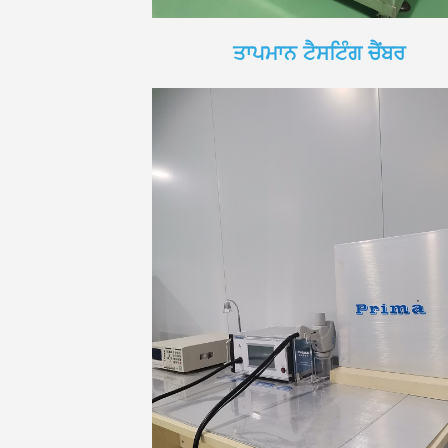
ਤਾਪਮਾਨ ਟੈਸਟਿੰਗ ਚੈਂਬਰ