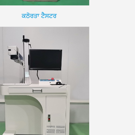
ਕਠੋਰਤਾ ਟੈਸਟਰ