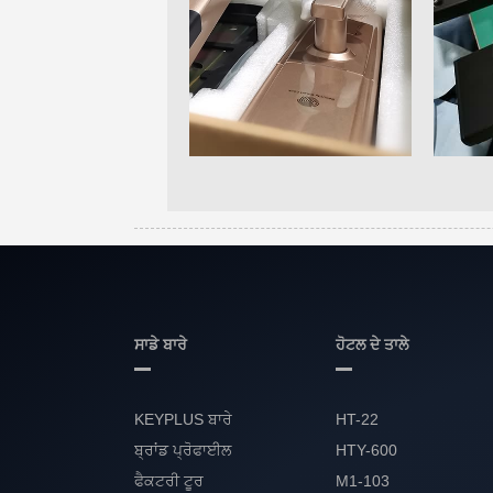
ਸਾਡੇ ਬਾਰੇ
ਹੋਟਲ ਦੇ ਤਾਲੇ
KEYPLUS ਬਾਰੇ
HT-22
ਬ੍ਰਾਂਡ ਪ੍ਰੋਫਾਈਲ
HTY-600
ਫੈਕਟਰੀ ਟੂਰ
M1-103