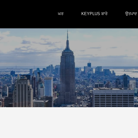
ਘਰ
KEYPLUS ਬਾਰੇ
ਉਤਪਾਦ