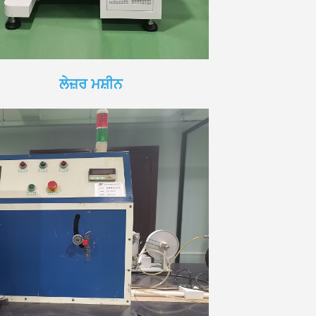
ਲੇਜ਼ਰ ਮਸ਼ੀਨ