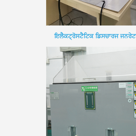
ਇਲੈਕਟ੍ਰੋਸਟੈਟਿਕ ਡਿਸਚਾਰਜ ਜਨਰੇ