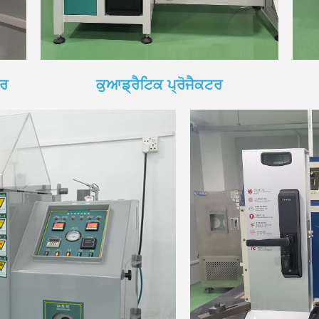
ਟਰ
ਕੁਆਡ੍ਰੈਟਿਕ ਪ੍ਰੋਜੈਕਟਰ