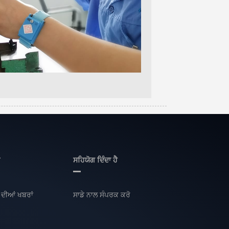
ਮ
ਸਹਿਯੋਗ ਦਿੰਦਾ ਹੈ
ਦੀਆਂ ਖਬਰਾਂ
ਸਾਡੇ ਨਾਲ ਸੰਪਰਕ ਕਰੋ