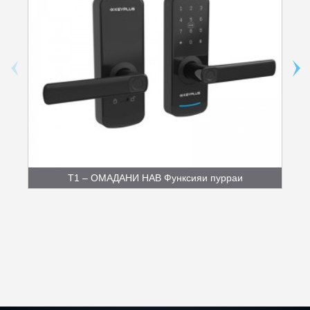
T1 – ОМАДАНИ НАВ Функсияи пурраи
арзишаш...