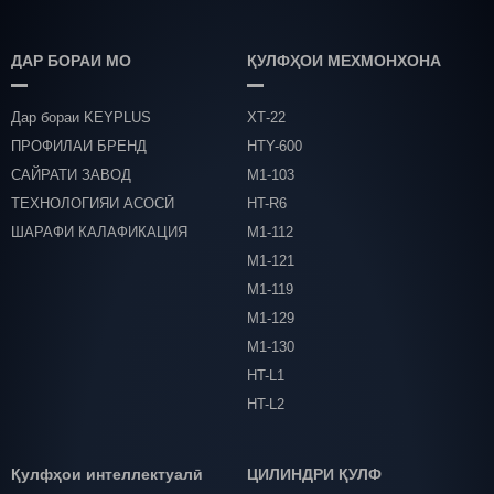
ДАР БОРАИ МО
ҚУЛФҲОИ МЕХМОНХОНА
Дар бораи KEYPLUS
ХТ-22
ПРОФИЛАИ БРЕНД
HTY-600
САЙРАТИ ЗАВОД
М1-103
ТЕХНОЛОГИЯИ АСОСӢ
HT-R6
ШАРАФИ КАЛАФИКАЦИЯ
М1-112
М1-121
М1-119
М1-129
М1-130
HT-L1
HT-L2
Қулфҳои интеллектуалӣ
ЦИЛИНДРИ ҚУЛФ