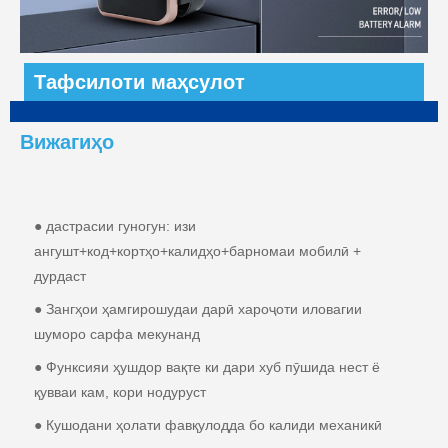
Тафсилоти маҳсулот
Вижагиҳо
● дастрасии гуногун: изи
ангушт+код+кортҳо+калидҳо+барномаи мобилӣ +
дурдаст
● Зангҳои ҳамгирошудаи дарӣ хароҷоти иловагии
шуморо сарфа мекунанд
● Функсияи ҳушдор вақте ки дари хуб пӯшида нест ё
қувваи кам, кори нодуруст
● Кушодани ҳолати фавқулодда бо калиди механикӣ