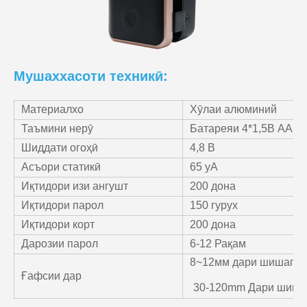
Мушаххасоти техникӣ:
Материалхо
Хӯлаи алюминий
Таъмини нерӯ
Батареяи 4*1,5В АА
Шиддати огоҳӣ
4,8 В
Асъори статикӣ
65 уА
Иқтидори изи ангушт
200 дона
Иқтидори парол
150 гурух
Иқтидори корт
200 дона
Дарозии парол
6-12 Рақам
8~12мм дари шишагии 
Ғафсии дар
30-120mm Дари шиша