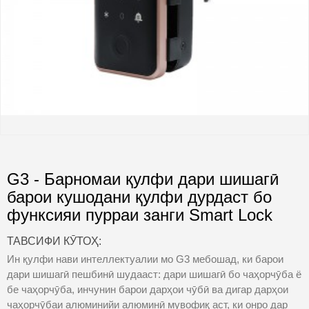
G3 - Барномаи қулфи дари шишагӣ
барои кушодани қулфи дурдаст бо
функсияи пурраи занги Smart Lock
ТАВСИФИ КӮТОҲ:
Ин қулфи нави интеллектуалии мо G3 мебошад, ки барои
дари шишагӣ пешбинӣ шудааст: дари шишагӣ бо чаҳорчӯба ё
бе чаҳорчӯба, инчунин барои дарҳои чӯбӣ ва дигар дарҳои
чаҳорчӯбаи алюминийи алюминӣ мувофиқ аст, ки онро дар