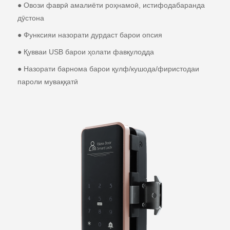
● Овози фаврӣ амалиёти роҳнамоӣ, истифодабаранда
дӯстона
● Функсияи назорати дурдаст барои опсия
● Қувваи USB барои ҳолати фавқулодда
● Назорати барнома барои қулф/кушода/фиристодаи
пароли муваққатӣ