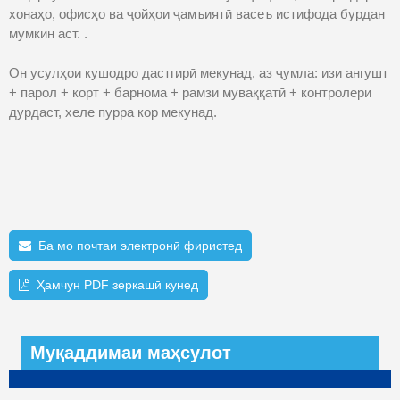
хонаҳо, офисҳо ва ҷойҳои ҷамъиятӣ васеъ истифода бурдан
мумкин аст. .
Он усулҳои кушодро дастгирӣ мекунад, аз ҷумла: изи ангушт
+ парол + корт + барнома + рамзи муваққатӣ + контролери
дурдаст, хеле пурра кор мекунад.
Ба мо почтаи электронӣ фиристед
Ҳамчун PDF зеркашӣ кунед
Муқаддимаи маҳсулот