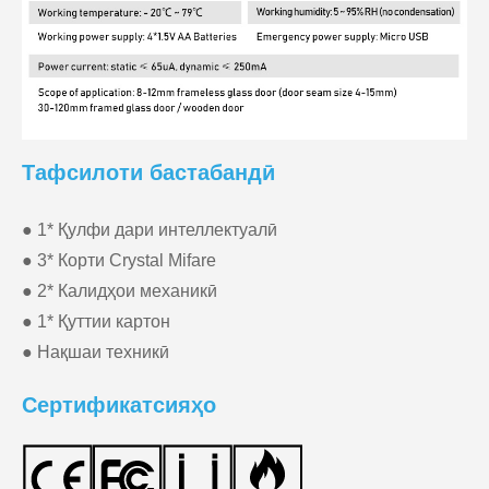
Тафсилоти бастабандӣ
● 1* Қулфи дари интеллектуалӣ
● 3* Корти Crystal Mifare
● 2* Калидҳои механикӣ
● 1* Қуттии картон
● Нақшаи техникӣ
Сертификатсияҳо