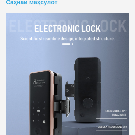
Саҳнаи маҳсулот