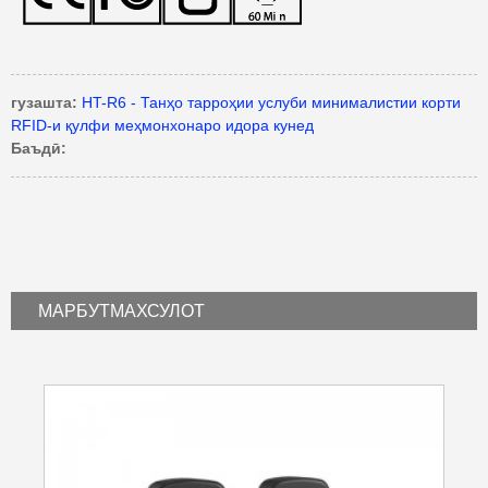
гузашта:
HT-R6 - Танҳо тарроҳии услуби минималистии корти
RFID-и қулфи меҳмонхонаро идора кунед
Баъдӣ:
МАРБУТ
МАХСУЛОТ