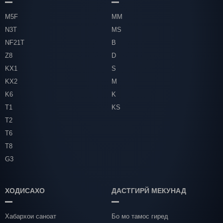
M5F
MM
N3T
MS
NF21T
B
Z8
D
KX1
S
KX2
M
K6
K
T1
KS
T2
T6
T8
G3
ХОДИСАХО
ДАСТГИРЙ МЕКУНАД
Хабархои саноат
Бо мо тамос гиред