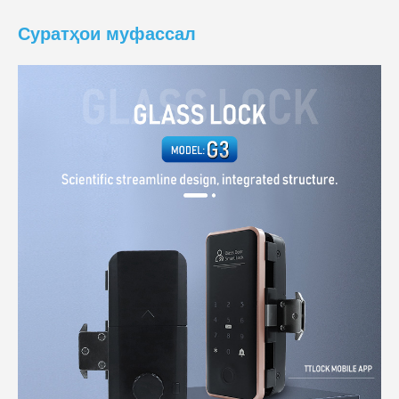
Суратҳои муфассал