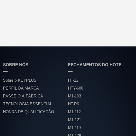
SOBRE NÓS
FECHAMENTOS DO HOTEL
Sobre o KEYPLUS
HT-22
PERFIL DA MARCA
HTY-600
PASSEIO À FÁBRICA
M1-103
TECNOLOGIA ESSENCIAL
HT-R6
HONRA DE QUALIFICAÇÃO
M1-112
M1-121
M1-119
M1-129