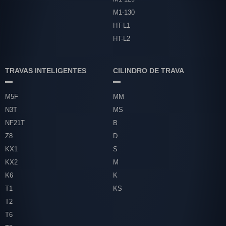
M1-130
HT-L1
HT-L2
TRAVAS INTELIGENTES
CILINDRO DE TRAVA
M5F
MM
N3T
MS
NF21T
B
Z8
D
KX1
S
KX2
M
K6
K
T1
KS
T2
T6