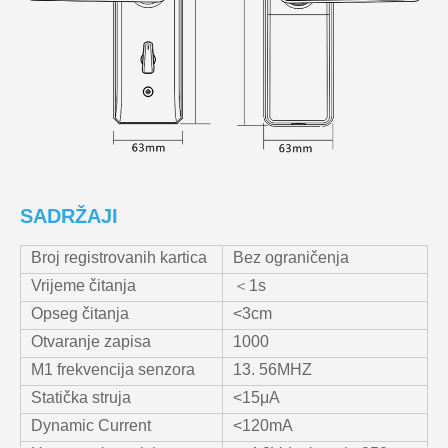
SADRŽAJI
Broj registrovanih kartica
Bez ograničenja
Vrijeme čitanja
＜1s
Opseg čitanja
<3cm
Otvaranje zapisa
1000
M1 frekvencija senzora
13. 56MHZ
Statička struja
<15μA
Dynamic Current
<120mA