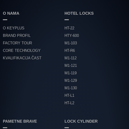
O NAMA
HOTEL LOCKS
O KEYPLUS
HT-22
BRAND PROFIL
HTY-600
FACTORY TOUR
M1-103
CORE TECHNOLOGY
HT-R6
KVALIFIKACIJA ČAST
M1-112
M1-121
M1-119
M1-129
M1-130
HT-L1
HT-L2
PAMETNE BRAVE
LOCK CYLINDER