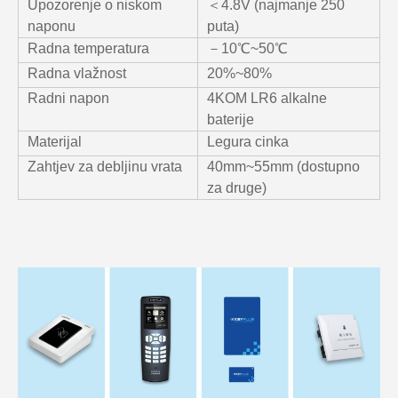
Upozorenje o niskom
＜4.8V (najmanje 250
naponu
puta)
Radna temperatura
－10℃~50℃
Radna vlažnost
20%~80%
Radni napon
4KOM LR6 alkalne
baterije
Materijal
Legura cinka
Zahtjev za debljinu vrata
40mm~55mm (dostupno
za druge)