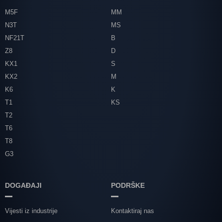
M5F
MM
N3T
MS
NF21T
B
Z8
D
KX1
S
KX2
M
K6
K
T1
KS
T2
T6
T8
G3
DOGAĐAJI
PODRŠKE
Vijesti iz industrije
Kontaktiraj nas